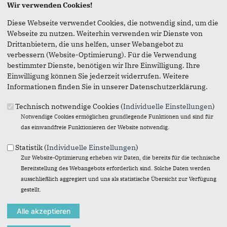
Seite versenden
Wir verwenden Cookies!
Diese Webseite verwendet Cookies, die notwendig sind, um die
Vielen Dank, dass Sie die Inhalte unserer Homepage
Webseite zu nutzen. Weiterhin verwenden wir Dienste von
weiterempfehlen.
Drittanbietern, die uns helfen, unser Webangebot zu
verbessern (Website-Optimierung). Für die Verwendung
Anmerkung: Ihre E-Mail-Adresse wird benötigt um die
bestimmter Dienste, benötigen wir Ihre Einwilligung. Ihre
Personen, denen Sie die Seite weiterempfehlen, zu
Einwilligung können Sie jederzeit widerrufen. Weitere
informieren, von wem die Empfehlung kommt, und dass es
Informationen finden Sie in unserer Datenschutzerklärung.
kein Spam ist.
Technisch notwendige Cookies (
Individuelle Einstellungen
)
Das mit * gekennzeichnete Feld ist ein Pflichtfeld.
Notwendige Cookies ermöglichen grundlegende Funktionen und sind für
Eigene E-Mail-Adresse
*
das einwandfreie Funktionieren der Website notwendig.
Statistik (
Individuelle Einstellungen
)
Zur Website-Optimierung erheben wir Daten, die bereits für die technische
Eigener Name
*
Bereitstellung des Webangebots erforderlich sind. Solche Daten werden
ausschließlich aggregiert und uns als statistische Übersicht zur Verfügung
gestellt.
Senden an
*