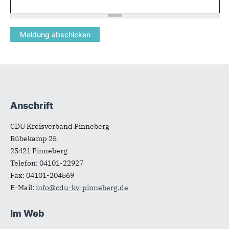
Anschrift
Fußbereich
CDU Kreisverband Pinneberg
Rübekamp 25
25421
Pinneberg
Telefon:
04101-22927
Fax:
04101-204569
E-Mail:
info@cdu-kv-pinneberg.de
Im Web