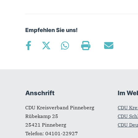
Empfehlen Sie uns!
Fußbereich
Anschrift
Im We
CDU Kreisverband Pinneberg
CDU Krei
Rübekamp 25
CDU Sch
25421
Pinneberg
CDU Deu
Telefon:
04101-22927