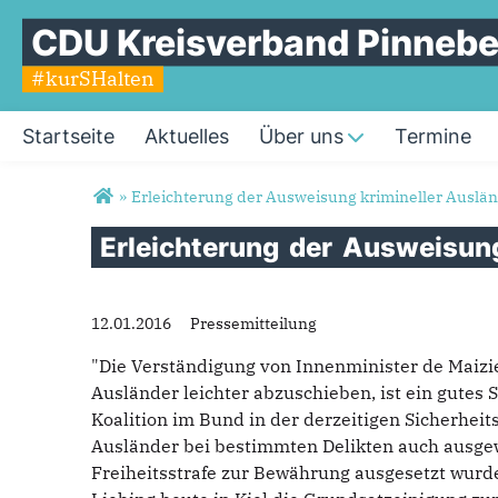
CDU Kreisverband Pinnebe
#kurSHalten
Startseite
Aktuelles
Über uns
Termine
Sie sind hier
»
Erleichterung der Ausweisung krimineller Auslä
Erleichterung
der
Ausweisun
12.01.2016
Pressemitteilung
"Die Verständigung von Innenminister de Maizie
Ausländer leichter abzuschieben, ist ein gutes S
Koalition im Bund in der derzeitigen Sicherheits
Ausländer bei bestimmten Delikten auch ausgew
Freiheitsstrafe zur Bewährung ausgesetzt wurd