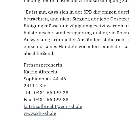
Liebing heute in Kiel die Grundsatzeinigung z
"Es ist gut, dass sich in der SPD diejenigen dur
betrachten, und nicht Stegner, der jede Gesetze
Einigung müsse nun zügig umgesetzt werden und
holsteinische Landesregierung einher, sie über
Ausweisung krimineller Ausländer ist die richti
entschlossenes Handeln von allen - auch der Lan
abschließend.
Pressesprecherin
Katrin Albrecht
Sophienblatt 44-46
24114 Kiel
Tel.: 0431 66099-28
Fax: 0431 66099-88
katrin.albrecht@cdu-sh.de
www.cdu-sh.de