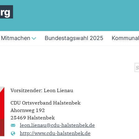
rg
Mitmachen
Bundestagswahl 2025
Kommunal
S
Vorsitzender
:
Leon Lienau
CDU Ortsverband Halstenbek
Ahornweg 192
25469 Halstenbek
leon.lienau@cdu-halstenbek.de
http://www.cdu-halstenbek.de