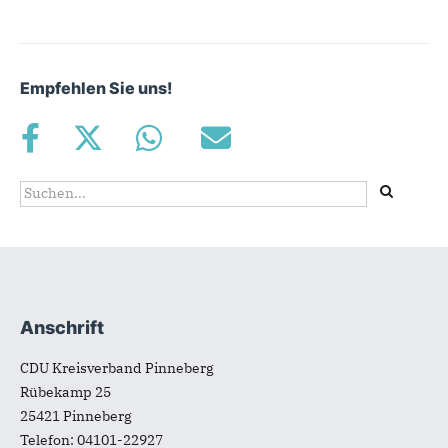
Empfehlen Sie uns!
Suchformular
Suche
Anschrift
Fußbereich
CDU Kreisverband Pinneberg
Rübekamp 25
25421
Pinneberg
Telefon:
04101-22927