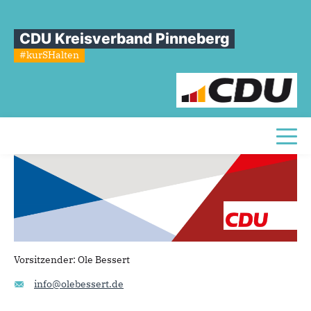
Sie sind hier
»
CDU Seeth-Ekholt
CDU Kreisverband Pinneberg
CDU
Seeth-Ekholt
#kurSHalten
Toggl
Vorsitzender
:
Ole Bessert
info@olebessert.de